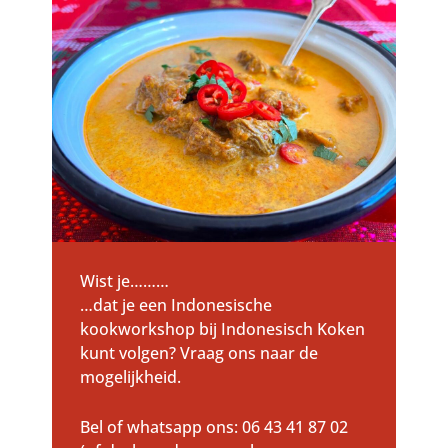
Wist je………
…dat je een Indonesische
kookworkshop bij Indonesisch Koken
kunt volgen? Vraag ons naar de
mogelijkheid.
Bel of whatsapp ons: 06 43 41 87 02