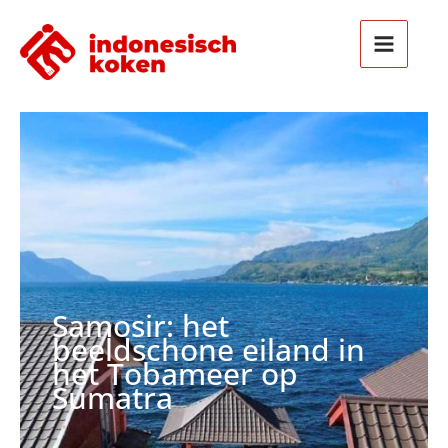
Ga
naar
de
inhoud
Samosir: het
beeldschone eiland in
het Tobameer op
Sumatra