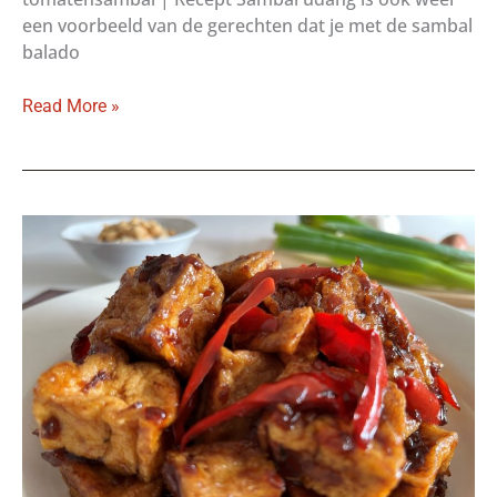
een voorbeeld van de gerechten dat je met de sambal
balado
Sambal
Read More »
udang:
gebakken
garnalen
in
pittige
tomatensambal
|
Recept