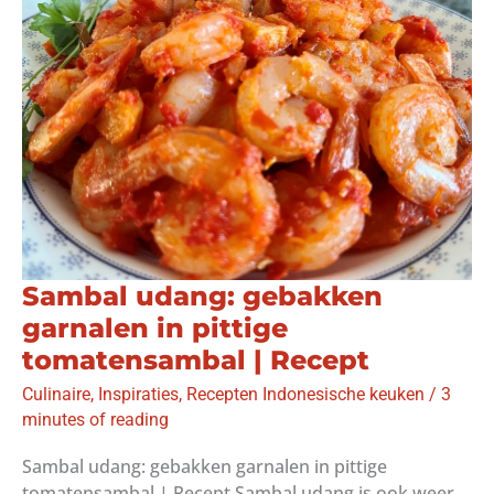
soto
thuis
|
Recept
Sambal udang: gebakken
garnalen in pittige
tomatensambal | Recept
Culinaire
,
Inspiraties
,
Recepten Indonesische keuken
/
3
minutes of reading
Sambal udang: gebakken garnalen in pittige
tomatensambal | Recept Sambal udang is ook weer