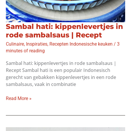
Sambal hati: kippenlevertjes in
rode sambalsaus | Recept
Culinaire
,
Inspiraties
,
Recepten Indonesische keuken
/
3
minutes of reading
Sambal hati: kippenlevertjes in rode sambalsaus |
Recept Sambal hati is een populair Indonesisch
gerecht van gebakken kippenlevertjes in een rode
sambalsaus, vaak in combinatie
Sambal
Read More »
hati:
kippenlevertjes
in
rode