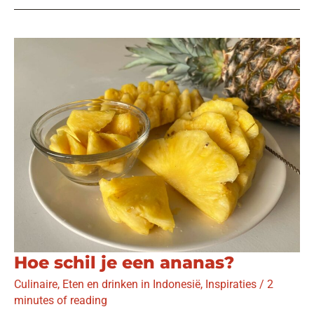
in
de
Indonesische
keuken
Hoe schil je een ananas?
Culinaire
,
Eten en drinken in Indonesië
,
Inspiraties
/
2
minutes of reading