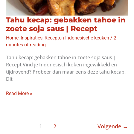
Tahu kecap: gebakken tahoe in
zoete soja saus | Recept
Home
,
Inspiraties
,
Recepten Indonesische keuken
/
2
minutes of reading
Tahu kecap: gebakken tahoe in zoete soja saus |
Recept Vind je Indonesisch koken ingewikkeld en
tijdrovend? Probeer dan maar eens deze tahu kecap.
Dit
Tahu
Read More »
kecap:
gebakken
tahoe
in
1
2
Volgende
→
zoete