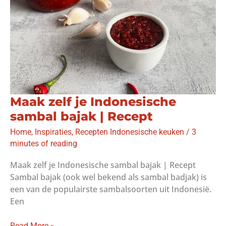
Maak zelf je Indonesische
sambal bajak | Recept
Home
,
Inspiraties
,
Recepten Indonesische keuken
/
3
minutes of reading
Maak zelf je Indonesische sambal bajak | Recept
Sambal bajak (ook wel bekend als sambal badjak) is
een van de populairste sambalsoorten uit Indonesië.
Een
Maak
Read More »