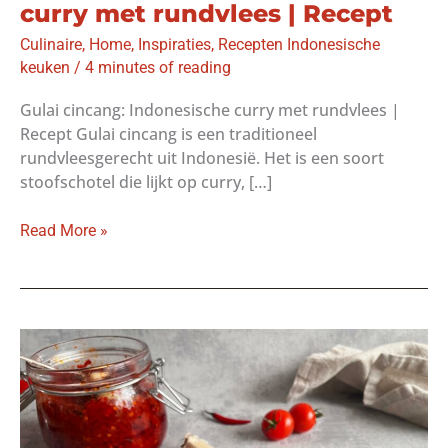
curry met rundvlees | Recept
Culinaire
,
Home
,
Inspiraties
,
Recepten Indonesische
keuken
/
4 minutes of reading
Gulai cincang: Indonesische curry met rundvlees |
Recept Gulai cincang is een traditioneel
rundvleesgerecht uit Indonesië. Het is een soort
stoofschotel die lijkt op curry, […]
Gulai
Read More »
cincang:
Indonesische
curry
met
rundvlees
|
Recept