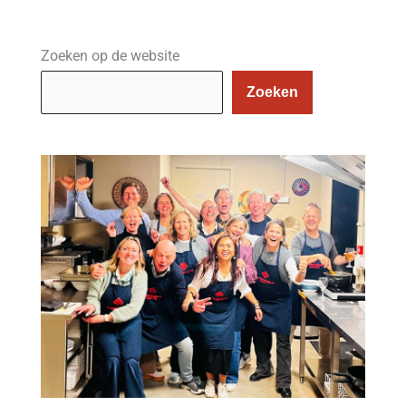
soja
saus
|
Zoeken op de website
Recept
Zoeken