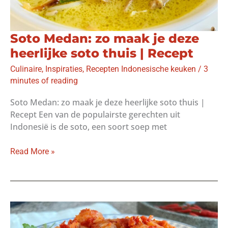
Soto Medan: zo maak je deze
heerlijke soto thuis | Recept
Culinaire
,
Inspiraties
,
Recepten Indonesische keuken
/
3
minutes of reading
Soto Medan: zo maak je deze heerlijke soto thuis |
Recept Een van de populairste gerechten uit
Indonesië is de soto, een soort soep met
Soto
Read More »
Medan:
zo
maak
je
deze
heerlijke