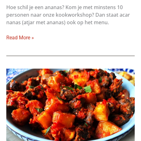
Hoe schil je een ananas? Kom je met minstens 10
personen naar onze kookworkshop? Dan staat acar
nanas (atjar met ananas) ook op het menu.
Hoe
Read More »
schil
je
een
ananas?