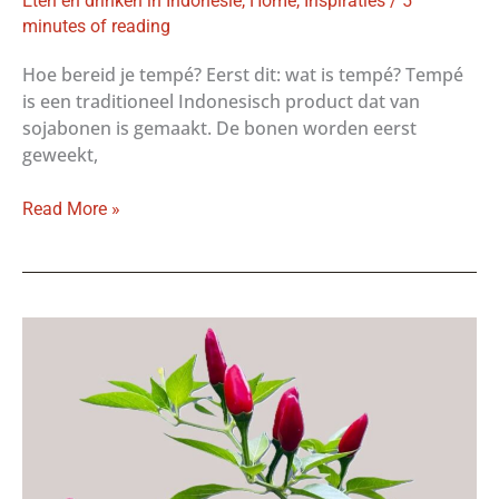
Eten en drinken in Indonesië
,
Home
,
Inspiraties
/
5
minutes of reading
Hoe bereid je tempé? Eerst dit: wat is tempé? Tempé
is een traditioneel Indonesisch product dat van
sojabonen is gemaakt. De bonen worden eerst
geweekt,
Hoe
Read More »
bereid
je
tempé?