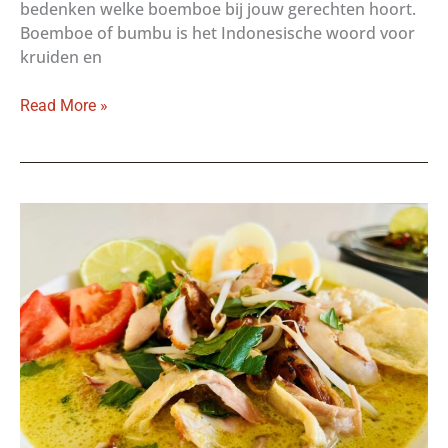
bedenken welke boemboe bij jouw gerechten hoort.
Boemboe of bumbu is het Indonesische woord voor
kruiden en
Boemboe:
Read More »
de
smaakmaker
van
de
Indonesische
keuken