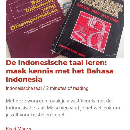
De Indonesische taal leren:
maak kennis met het Bahasa
Indonesia
Indonesische taal
/
2 minutes of reading
Met deze woorden maak je alvast kennis met de
Indonesische taal. Misschien vind je het wel leuk om
je zelf voor te stellen in het
De
Read More »