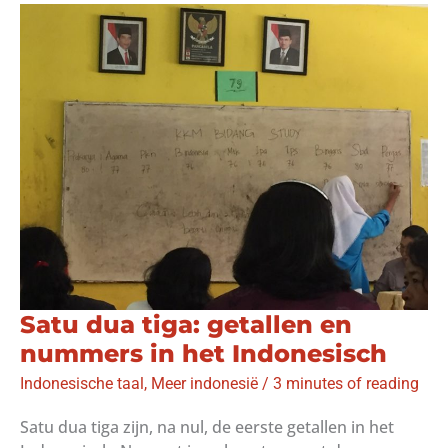
Indonesisch:
Hari
apa
hari
ini?
Satu dua tiga: getallen en
nummers in het Indonesisch
Indonesische taal
,
Meer indonesië
/
3 minutes of reading
Satu dua tiga zijn, na nul, de eerste getallen in het