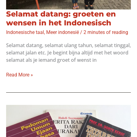
Selamat datang: groeten en
wensen in het Indonesisch
Indonesische taal
,
Meer indonesië
/
2 minutes of reading
Selamat datang, selamat ulang tahun, selamat tinggal,
selamat jalan etc. Je begint bijna altijd met het woord
selamat als je iemand groet of wenst in
Selamat
Read More »
datang:
groeten
en
wensen
in
het
Indonesisch