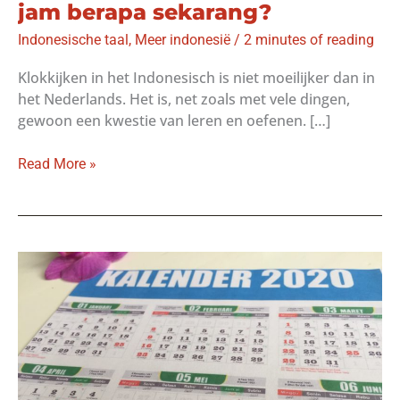
jam berapa sekarang?
Indonesische taal
,
Meer indonesië
/
2 minutes of reading
Klokkijken in het Indonesisch is niet moeilijker dan in
het Nederlands. Het is, net zoals met vele dingen,
gewoon een kwestie van leren en oefenen. […]
Klokkijken
Read More »
in
het
Indonesisch:
jam
berapa
sekarang?