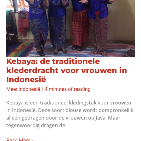
Kebaya: de traditionele
klederdracht voor vrouwen in
Indonesië
Meer indonesië
/
4 minutes of reading
Kebaya is een traditioneel kledingstuk voor vrouwen
in Indonesië. Deze soort blouse wordt oorspronkelijk
alleen gedragen door de vrouwen op Java. Maar
tegenwoordig dragen de
Kebaya:
Read More »