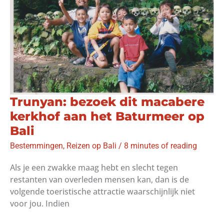
deze
dagen
Trunyan: bezoek dit macabere
kerkhof aan het Baturmeer op
Bali
Bestemmingen
,
Reizen op Bali
/
8 minutes of reading
Als je een zwakke maag hebt en slecht tegen
restanten van overleden mensen kan, dan is de
volgende toeristische attractie waarschijnlijk niet
voor jou. Indien