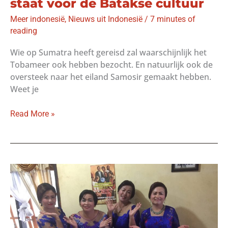
staat voor de Batakse cultuur
Meer indonesië
,
Nieuws uit Indonesië
/
7 minutes of
reading
Wie op Sumatra heeft gereisd zal waarschijnlijk het
Tobameer ook hebben bezocht. En natuurlijk ook de
oversteek naar het eiland Samosir gemaakt hebben.
Weet je
Ulos:
Read More »
de
doek
die
symbool
staat
voor
de
Batakse
cultuur