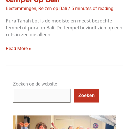
Bestemmingen
,
Reizen op Bali
/
5 minutes of reading
Pura Tanah Lot is de mooiste en meest bezochte
tempel of pura op Bali. De tempel bevindt zich op een
rots in zee die alleen
Pura
Read More »
Tanah
Lot:
de
mooiste
tempel
Zoeken op de website
op
Zoeken
Bali