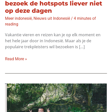
bezoek de hotspots liever niet
op deze dagen
Meer indonesië
,
Nieuws uit Indonesië
/
4 minutes of
reading
Vakantie vieren en reizen kan je op elk moment en
het hele jaar door in Indonesië. Maar als je de
populaire trekpleisters wil bezoeken is […]
Feestdagen
Read More »
in
Indonesië:
bezoek
de
hotspots
liever
niet
op