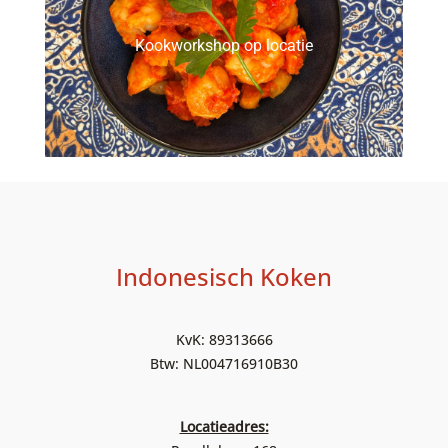
Kookworkshop op locatie
Indonesisch Koken
KvK: 89313666
Btw: NL004716910B30
Locatieadres: