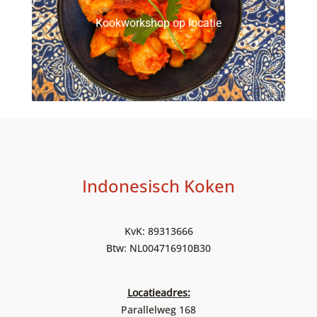
Kookworkshop op locatie
Indonesisch Koken
KvK: 89313666
Btw: NL004716910B30
Locatieadres:
Parallelweg 168