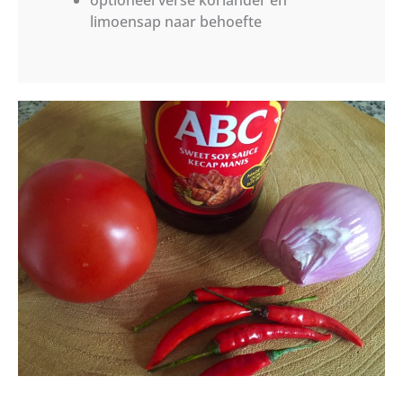
optioneel verse koriander en
limoensap naar behoefte