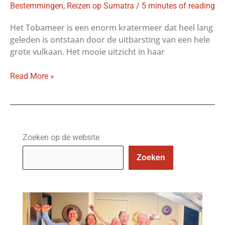
Bestemmingen
,
Reizen op Sumatra
/
5 minutes of reading
Het Tobameer is een enorm kratermeer dat heel lang
geleden is ontstaan door de uitbarsting van een hele
grote vulkaan. Het mooie uitzicht in haar
Het
Read More »
Tobameer:
het
grootste
kratermeer
ter
Zoeken op de website
wereld
Zoeken