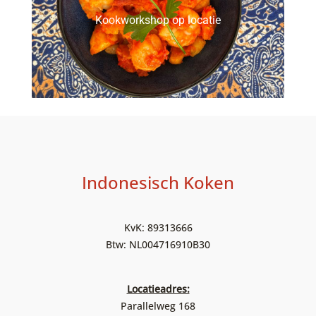
Kookworkshop op locatie
Indonesisch Koken
KvK: 89313666
Btw: NL004716910B30
Locatieadres:
Parallelweg 168