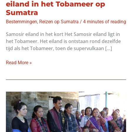
eiland in het Tobameer op
Sumatra
Bestemmingen
,
Reizen op Sumatra
/
4 minutes of reading
Samosir eiland in het kort Het Samosir eiland ligt in
het Tobameer. Het eiland is ontstaan rond dezelfde
tijd als het Tobameer, toen de supervulkaan […]
Samosir:
Read More »
het
beeldschone
eiland
in
het
Tobameer
op
Sumatra