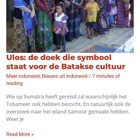
Ulos: de doek die symbool
staat voor de Batakse cultuur
Meer indonesië
,
Nieuws uit Indonesië
/
7 minutes of
reading
Wie op Sumatra heeft gereisd zal waarschijnlijk het
Tobameer ook hebben bezocht. En natuurlijk ook de
oversteek naar het eiland Samosir gemaakt hebben.
Weet je
Ulos:
Read More »