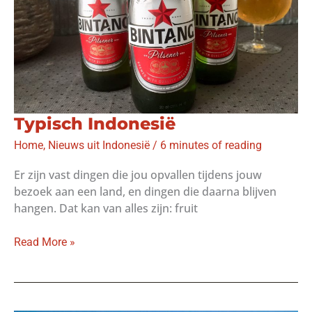
Typisch Indonesië
Home
,
Nieuws uit Indonesië
/
6 minutes of reading
Er zijn vast dingen die jou opvallen tijdens jouw
bezoek aan een land, en dingen die daarna blijven
hangen. Dat kan van alles zijn: fruit
Typisch
Read More »
Indonesië