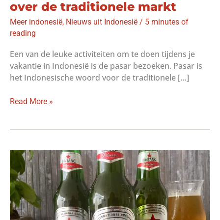
over de traditionele markt
Meer indonesië
,
Nieuws uit Indonesië
/
5 minutes of
reading
Een van de leuke activiteiten om te doen tijdens je
vakantie in Indonesië is de pasar bezoeken. Pasar is
het Indonesische woord voor de traditionele […]
Pasar
Read More »
in
Indonesië:
struinen
over
de
traditionele
markt