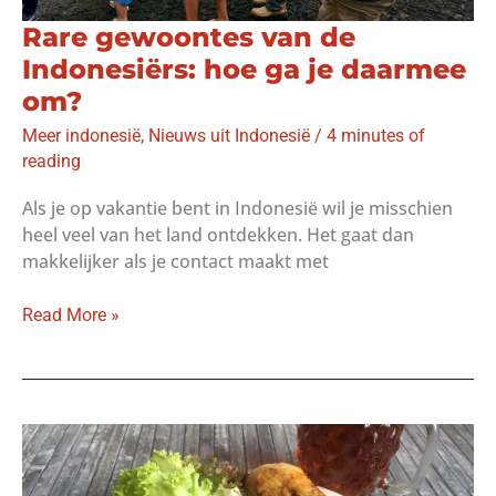
Rare gewoontes van de
Indonesiërs: hoe ga je daarmee
om?
Meer indonesië
,
Nieuws uit Indonesië
/
4 minutes of
reading
Als je op vakantie bent in Indonesië wil je misschien
heel veel van het land ontdekken. Het gaat dan
makkelijker als je contact maakt met
Rare
Read More »
gewoontes
van
de
Indonesiërs:
hoe
ga