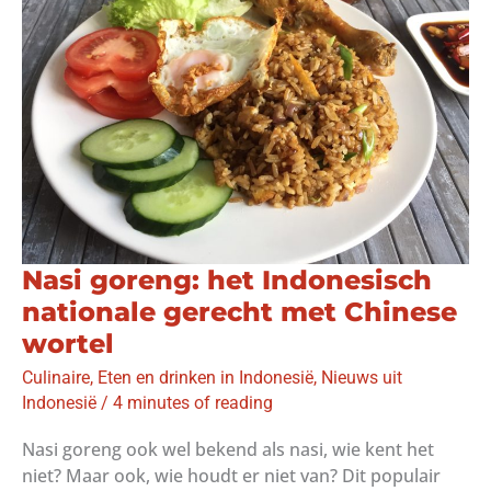
je
daarmee
om?
Nasi goreng: het Indonesisch
nationale gerecht met Chinese
wortel
Culinaire
,
Eten en drinken in Indonesië
,
Nieuws uit
Indonesië
/
4 minutes of reading
Nasi goreng ook wel bekend als nasi, wie kent het
niet? Maar ook, wie houdt er niet van? Dit populair