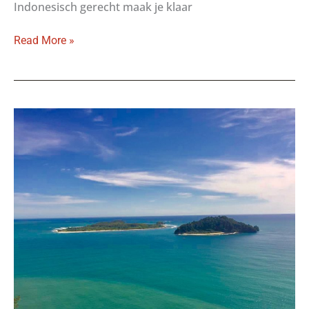
Indonesisch gerecht maak je klaar
Nasi
Read More »
goreng:
het
Indonesisch
nationale
gerecht
met
Chinese
wortel