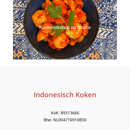
Kookworkshop op locatie
Indonesisch Koken
KvK: 89313666
Btw: NL004716910B30