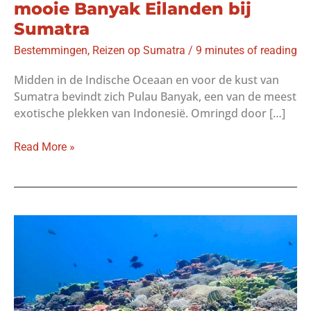
mooie Banyak Eilanden bij
Sumatra
Bestemmingen
,
Reizen op Sumatra
/
9 minutes of reading
Midden in de Indische Oceaan en voor de kust van
Sumatra bevindt zich Pulau Banyak, een van de meest
exotische plekken van Indonesië. Omringd door […]
Pulau
Read More »
Banyak:
ontdek
de
mooie
Banyak
Eilanden
bij
Sumatra