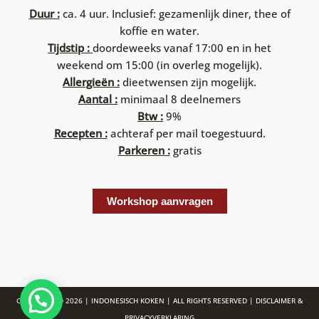
Duur :
ca. 4 uur. Inclusief: gezamenlijk diner, thee of
koffie en water.
Tijdstip :
doordeweeks vanaf 17:00 en in het
weekend om 15:00 (in overleg mogelijk).
Allergieën :
dieetwensen zijn mogelijk.
Aantal :
minimaal 8 deelnemers
Btw :
9%
Recepten :
achteraf per mail toegestuurd.
Parkeren :
gratis
Workshop aanvragen
COPYRIGHT © 2026 | INDONESISCH KOKEN | ALL RIGHTS RESERVED |
DISCLAIMER &
PRIVACYVERKLARING