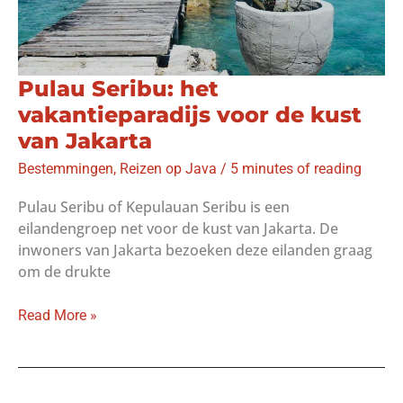
Pulau Seribu: het
vakantieparadijs voor de kust
van Jakarta
Bestemmingen
,
Reizen op Java
/
5 minutes of reading
Pulau Seribu of Kepulauan Seribu is een
eilandengroep net voor de kust van Jakarta. De
inwoners van Jakarta bezoeken deze eilanden graag
om de drukte
Pulau
Read More »
Seribu:
het
vakantieparadijs
voor