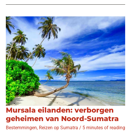
het
Caribisch
van
Java
Mursala eilanden: verborgen
geheimen van Noord-Sumatra
Bestemmingen
,
Reizen op Sumatra
/
5 minutes of reading