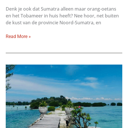
Denk je ook dat Sumatra alleen maar orang-oetans
en het Tobameer in huis heeft? Nee hoor, net buiten
de kust van de provincie Noord-Sumatra, en
Mursala
Read More »
eilanden:
verborgen
geheimen
van
Noord-
Sumatra