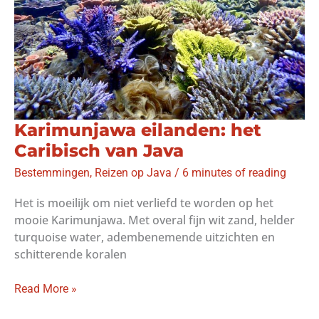
Karimunjawa eilanden: het
Caribisch van Java
Bestemmingen
,
Reizen op Java
/
6 minutes of reading
Het is moeilijk om niet verliefd te worden op het
mooie Karimunjawa. Met overal fijn wit zand, helder
turquoise water, adembenemende uitzichten en
schitterende koralen
Karimunjawa
Read More »
eilanden: